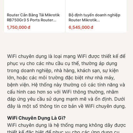
10
Alcatel EE5G
Router Cân Bằng Tải Mikrotik
Bộ định tuyến doanh nghiệp
RB750Gr3 5 Ports Router
Router Mikrotik
Gigabit PoE
RB4011Igs+RM, 400user
1,750,000 đ
6,545,000 đ
WiFi chuyên dụng là loại mạng WiFi được thiết kế để
phục vụ cho các nhu cầu cụ thể, thường áp dụng
trong doanh nghiệp, nhà hàng, khách sạn, sự kiện
lớn, hoặc các môi trường đặc biệt như nhà máy,
bệnh viện. Hệ thống này thường có các tính năng và
cấu hình cao hơn so với WiFi thông thường, nhằm
đáp ứng yêu cầu sử dụng mạnh mẽ và ổn định. Dưới
đây là một số thông tin cơ bản về WiFi chuyên dụng.
WiFi Chuyên Dụng Là Gì?
WiFi chuyên dụng là hệ thống mạng không dây được
thiết kế đặc biệt để phục vụ cho các ứng dụng cụ