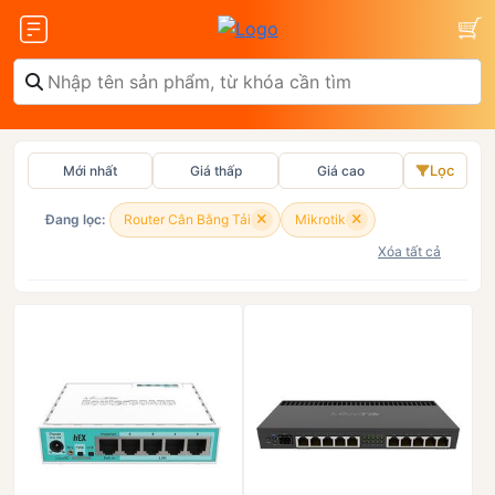
Lọc
Mới nhất
Giá thấp
Giá cao
Olax
ZTE
Đang lọc:
Router Cân Bằng Tải
Mikrotik
Xóa tất cả
Glocalme
Tenda
 SCR01