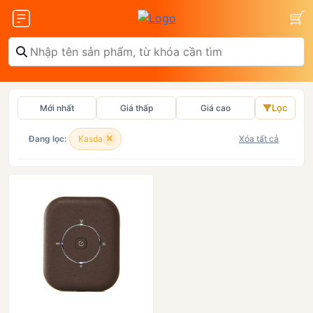
Lọc
Mới nhất
Giá thấp
Giá cao
Olax
ZTE
Đang lọc:
Kasda
Xóa tất cả
Glocalme
Tenda
 SCR01