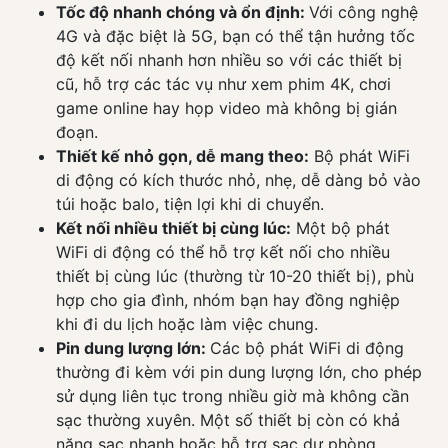
Tốc độ nhanh chóng và ổn định:
Với công nghệ
4G và đặc biệt là 5G, bạn có thể tận hưởng tốc
độ kết nối nhanh hơn nhiều so với các thiết bị
cũ, hỗ trợ các tác vụ như xem phim 4K, chơi
game online hay họp video mà không bị gián
đoạn.
Thiết kế nhỏ gọn, dễ mang theo:
Bộ phát WiFi
di động có kích thước nhỏ, nhẹ, dễ dàng bỏ vào
túi hoặc balo, tiện lợi khi di chuyển.
Kết nối nhiều thiết bị cùng lúc:
Một bộ phát
WiFi di động có thể hỗ trợ kết nối cho nhiều
thiết bị cùng lúc (thường từ 10-20 thiết bị), phù
hợp cho gia đình, nhóm bạn hay đồng nghiệp
khi đi du lịch hoặc làm việc chung.
Pin dung lượng lớn:
Các bộ phát WiFi di động
thường đi kèm với pin dung lượng lớn, cho phép
sử dụng liên tục trong nhiều giờ mà không cần
sạc thường xuyên. Một số thiết bị còn có khả
năng sạc nhanh hoặc hỗ trợ sạc dự phòng.