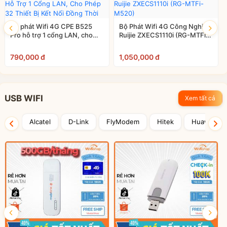
Bộ phát Wifi 4G CPE B525
Bộ Phát Wifi 4G Công Nghiệp
Pro hỗ trợ 1 cổng LAN, cho
Ruijie ZXECS1110i (RG-MTFi-
phép 32 thiết bị kết nối đồng
M520)
thời
790,000 đ
1,050,000 đ
USB WIFI
Xem tất cả
Alcatel
D-Link
FlyModem
Hitek
Huawei