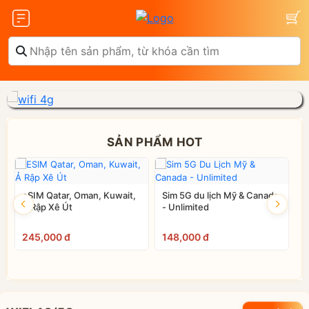
Olax
ZTE
SẢN PHẨM HOT
e
eSIM Qatar, Oman, Kuwait,
Sim 5G du lịch Mỹ & Canada
Ả Rập Xê Út
- Unlimited
Glocalme
Tenda
245,000 đ
148,000 đ
7
 SCR01