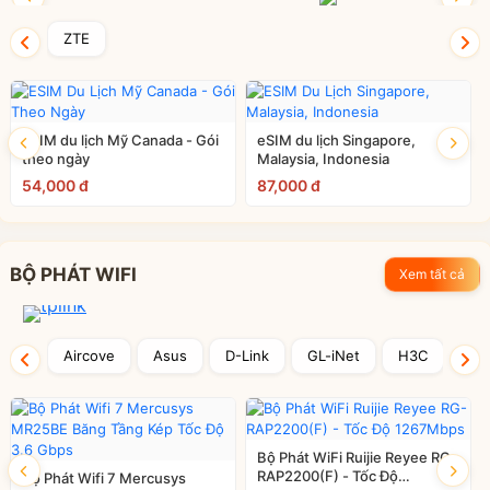
ZTE
eSIM du lịch Mỹ Canada - Gói
eSIM du lịch Singapore,
theo ngày
Malaysia, Indonesia
54,000 đ
87,000 đ
BỘ PHÁT WIFI
Xem tất cả
Aircove
Asus
D-Link
GL-iNet
H3C
Hu
Bộ Phát WiFi Ruijie Reyee RG-
RAP2200(F) - Tốc Độ
Bộ Phát Wifi 7 Mercusys