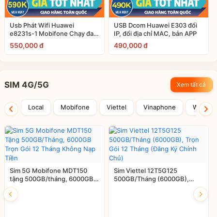
Usb Phát Wifi Huawei
USB Dcom Huawei E303 đổi
e8231s-1 Mobifone Chạy đa
IP, đổi địa chỉ MAC, bản APP
mạng, Bản Hilink
550,000 đ
490,000 đ
SIM 4G/5G
Xem tất cả
Local
Mobifone
Viettel
Vinaphone
Wintel
Sim 5G Mobifone MDT150
Sim Viettel 12T5G125
tặng 500GB/tháng, 6000GB
500GB/Tháng (6000GB),
trọn gói 12 tháng không nạp
Trọn gói 12 tháng (Đăng ký
tiền
chính chủ)