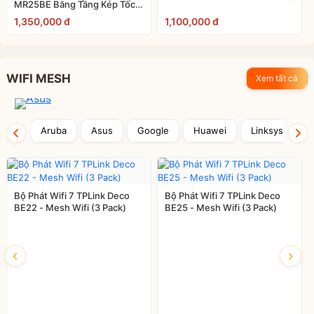
1267Mbps
MR25BE Băng Tầng Kép Tốc
độ 3.6 Gbps
1,350,000 đ
1,100,000 đ
WIFI MESH
Xem tất cả
Aruba
Asus
Google
Huawei
Linksys
M
Bộ Phát Wifi 7 TPLink Deco
Bộ Phát Wifi 7 TPLink Deco
BE22 - Mesh Wifi (3 Pack)
BE25 - Mesh Wifi (3 Pack)