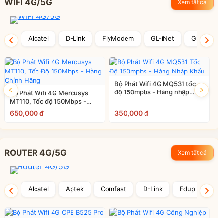
WIFI 4G/5G
Xem tất cả
10
Alcatel EE5G
Alcatel
D-Link
FlyModem
GL-iNet
Glocalm
Bộ Phát Wifi 4G MQ531 tốc
độ 150mpbs - Hàng nhập
Bộ Phát Wifi 4G Mercusys
khẩu
MT110, Tốc độ 150Mbps -
Hàng Chính Hãng
650,000 đ
350,000 đ
ROUTER 4G/5G
Xem tất cả
Alcatel
Aptek
Comfast
D-Link
Edup
F