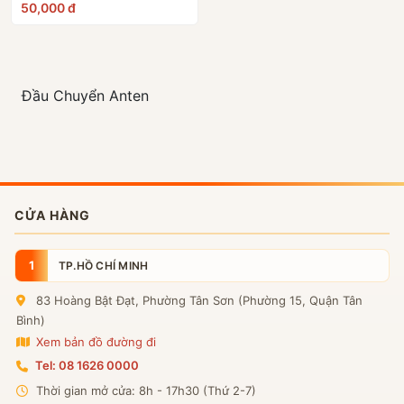
50,000 đ
10
Alcatel EE5G
Đầu Chuyển Anten
CỬA HÀNG
1
TP.HỒ CHÍ MINH
83 Hoàng Bật Đạt, Phường Tân Sơn (Phường 15, Quận Tân
Bình)
Xem bản đồ đường đi
Tel: 08 1626 0000
Thời gian mở cửa: 8h - 17h30 (Thứ 2-7)