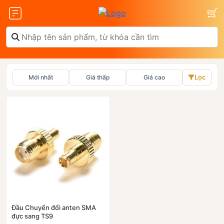
Lọc
Mới nhất
Giá thấp
Giá cao
Olax
ZTE
Glocalme
Tenda
Đầu Chuyển đổi anten SMA
đực sang TS9
 SCR01