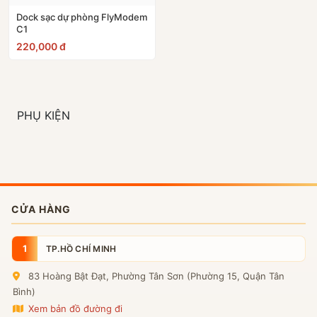
Dock sạc dự phòng FlyModem
C1
10
Alcatel EE5G
220,000 đ
PHỤ KIỆN
CỬA HÀNG
1
TP.HỒ CHÍ MINH
83 Hoàng Bật Đạt, Phường Tân Sơn (Phường 15, Quận Tân
Bình)
Xem bản đồ đường đi