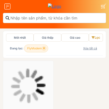
Lọc
Mới nhất
Giá thấp
Giá cao
Olax
ZTE
Đang lọc:
FlyModem
Xóa tất cả
Glocalme
Tenda
 SCR01