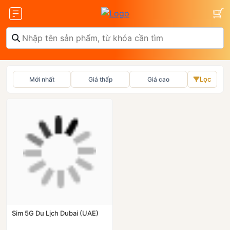
Lọc
Mới nhất
Giá thấp
Giá cao
Olax
ZTE
Glocalme
Tenda
Sim 5G Du Lịch Dubai (UAE)
 SCR01