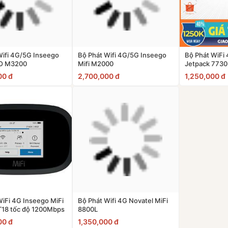
Wifi 4G/5G Inseego
Bộ Phát Wifi 4G/5G Inseego
Bộ Phát WiFi 
RO M3200
Mifi M2000
Jetpack 7730
00 đ
2,700,000 đ
1,250,000 đ
WiFi 4G Inseego MiFi
Bộ Phát Wifi 4G Novatel MiFi
18 tốc độ 1200Mbps
8800L
00 đ
1,350,000 đ