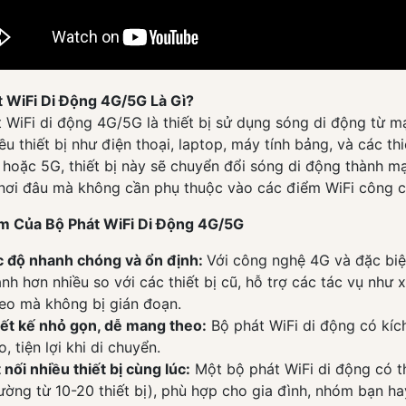
t WiFi Di Động 4G/5G Là Gì?
 WiFi di động 4G/5G là thiết bị sử dụng sóng di động từ 
ều thiết bị như điện thoại, laptop, máy tính bảng, và các t
hoặc 5G, thiết bị này sẽ chuyển đổi sóng di động thành mạn
 nơi đâu mà không cần phụ thuộc vào các điểm WiFi công 
m Của Bộ Phát WiFi Di Động 4G/5G
c độ nhanh chóng và ổn định:
Với công nghệ 4G và đặc biệt
nh hơn nhiều so với các thiết bị cũ, hỗ trợ các tác vụ như
eo mà không bị gián đoạn.
ết kế nhỏ gọn, dễ mang theo:
Bộ phát WiFi di động có kíc
o, tiện lợi khi di chuyển.
 nối nhiều thiết bị cùng lúc:
Một bộ phát WiFi di động có thể
ường từ 10-20 thiết bị), phù hợp cho gia đình, nhóm bạn ha