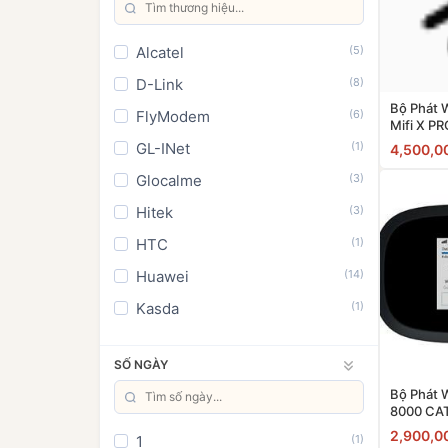
Alcatel
(5)
D-Link
(8)
Bộ Phát 
FlyModem
(6)
Mifi X P
GL-INet
(1)
4,500,0
Glocalme
(3)
Hitek
(3)
HTC
(1)
Huawei
(14)
Kasda
(1)
Khác
(9)
SỐ NGÀY
Mercusys
(1)
Bộ Phát 
Mobifone
(1)
8000 CAT
Netgear
(16)
2,900,0
1
(1)