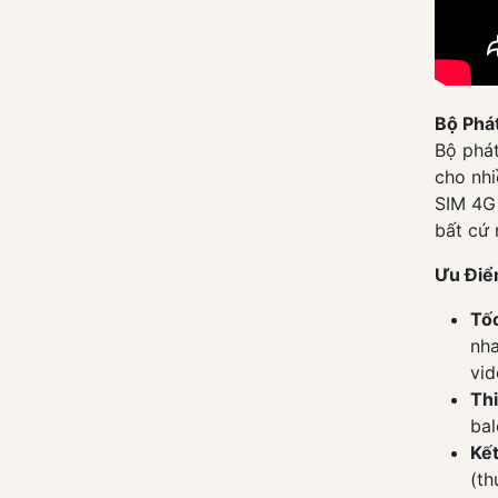
16
(1)
17
(1)
18
(1)
Bộ Phá
19
(1)
Bộ phát
20
(1)
cho nhi
SIM 4G 
21
(1)
bất cứ
22
(1)
Ưu Điể
23
(1)
24
(1)
Tố
nha
25
(1)
vid
26
(1)
Thi
27
(1)
bal
Kết
28
(1)
(th
29
(1)