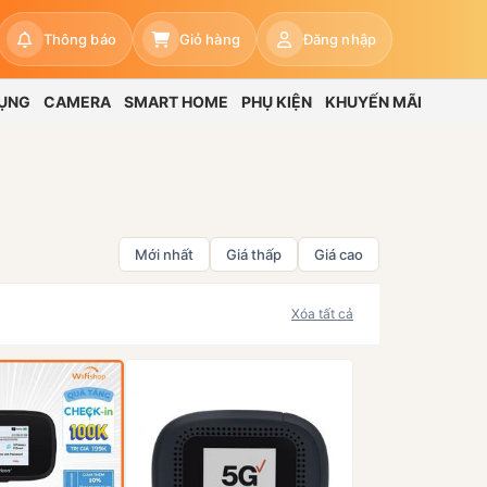
Thông báo
Giỏ hàng
Đăng nhập
DỤNG
CAMERA
SMART HOME
PHỤ KIỆN
KHUYẾN MÃI
Mới nhất
Giá thấp
Giá cao
Xóa tất cả