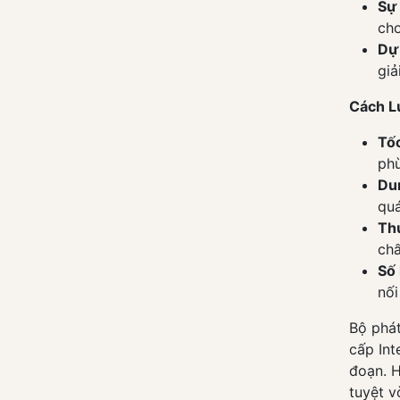
Sự 
cho
Dự
giả
Cách L
Tốc
phù
Dun
quá
Thư
chấ
Số 
nối
Bộ phát
cấp Int
đoạn. H
tuyệt v