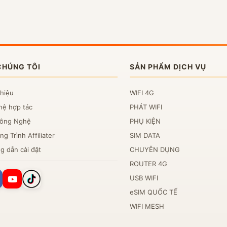
CHÚNG TÔI
SẢN PHẨM DỊCH VỤ
thiệu
WIFI 4G
hệ hợp tác
PHÁT WIFI
Công Nghệ
PHỤ KIỆN
g Trình Affiliater
SIM DATA
g dẫn cài đặt
CHUYÊN DỤNG
ROUTER 4G
USB WIFI
eSIM QUỐC TẾ
WIFI MESH