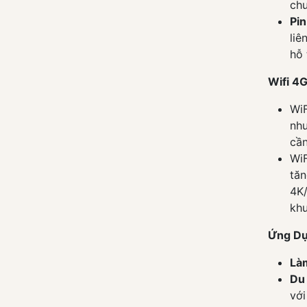
chu
30
(1)
Pin
liê
hỗ 
Wifi 4
WiF
như
cần
WiF
tăn
4K/
khu
Ứng Dụ
Làm
Du 
với