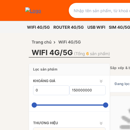
WIFI 4G/5G
ROUTER 4G/5G
USB WIFI
SIM 4G/5
Trang chủ
WiFi 4G/5G
WIFI 4G/5G
(Tổng
6
sản phẩm)
Sắp xếp & 
Lọc sản phẩm
KHOẢNG GIÁ
Đang lọc
THƯƠNG HIỆU