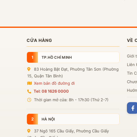
CỬA HÀNG
VỀ 
Giới 
1
TP.HỒ CHÍ MINH
Liên 
83 Hoàng Bật Đạt, Phường Tân Sơn (Phường
Tin 
15, Quận Tân Bình)
Chươn
Xem bản đồ đường đi
Hướn
Tel: 08 1626 0000
Thời gian mở cửa: 8h - 17h30 (Thứ 2-7)
2
HÀ NỘI
37 Ngõ 165 Cầu Giấy, Phường Cầu Giấy