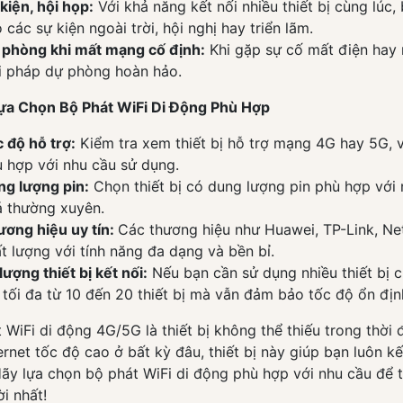
kiện, hội họp:
Với khả năng kết nối nhiều thiết bị cùng lúc,
 các sự kiện ngoài trời, hội nghị hay triển lãm.
 phòng khi mất mạng cố định:
Khi gặp sự cố mất điện hay 
i pháp dự phòng hoàn hảo.
ựa Chọn Bộ Phát WiFi Di Động Phù Hợp
 độ hỗ trợ:
Kiểm tra xem thiết bị hỗ trợ mạng 4G hay 5G, 
 hợp với nhu cầu sử dụng.
g lượng pin:
Chọn thiết bị có dung lượng pin phù hợp với 
 thường xuyên.
ơng hiệu uy tín:
Các thương hiệu như Huawei, TP-Link, N
t lượng với tính năng đa dạng và bền bỉ.
lượng thiết bị kết nối:
Nếu bạn cần sử dụng nhiều thiết bị c
 tối đa từ 10 đến 20 thiết bị mà vẫn đảm bảo tốc độ ổn địn
 WiFi di động 4G/5G là thiết bị không thể thiếu trong thời 
ernet tốc độ cao ở bất kỳ đâu, thiết bị này giúp bạn luôn kế
ãy lựa chọn bộ phát WiFi di động phù hợp với nhu cầu để 
ời nhất!