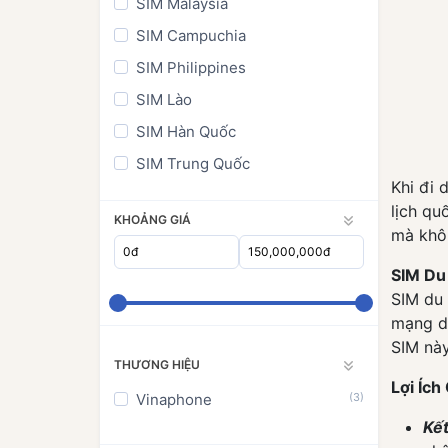
SIM Malaysia
SIM Campuchia
SIM Philippines
SIM Lào
SIM Hàn Quốc
SIM Trung Quốc
Khi đi 
SIM Đài Loan
lịch qu
KHOẢNG GIÁ
SIM Nhật Bản
mà khô
SIM Ấn Độ
SIM Du
SIM Châu Á
SIM du 
mạng di
SIM Đông Nam Á
SIM này
SIM World
THƯƠNG HIỆU
Lợi Ích
SIM Châu Âu
Vinaphone
(3)
SIM Châu Mỹ
Kết