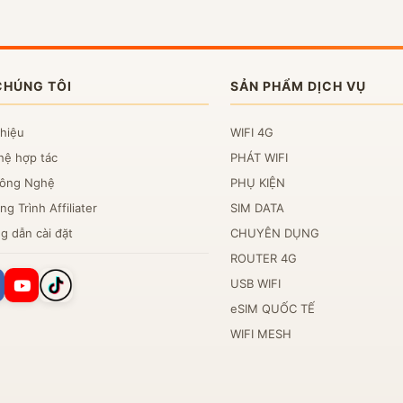
CHÚNG TÔI
SẢN PHẨM DỊCH VỤ
thiệu
WIFI 4G
hệ hợp tác
PHÁT WIFI
Công Nghệ
PHỤ KIỆN
g Trình Affiliater
SIM DATA
g dẫn cài đặt
CHUYÊN DỤNG
ROUTER 4G
USB WIFI
eSIM QUỐC TẾ
WIFI MESH