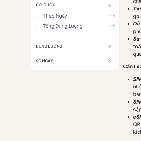
châ
SIM Châu Úc
GÓI CƯỚC
Tiế
SIM Úc
Theo Ngày
(26)
gói
SIM New Zealand
Dễ
Tổng Dung Lượng
(24)
phứ
SIM Anh
Sử
SIM Pháp
toà
DUNG LƯỢNG
SIM Đức
qua
SỐ NGÀY
SIM Ý
Các Lo
SIM Tây Ban Nha
SI
SIM Mỹ
nhắ
SIM Canada
bản
SIM
SIM Mexico
cập
SIM Brazil
eS
SIM Chile
QR 
kíc
SIM Ai Cập