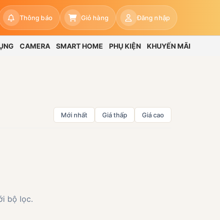
Thông báo
Giỏ hàng
Đăng nhập
DỤNG
CAMERA
SMART HOME
PHỤ KIỆN
KHUYẾN MÃI
Mới nhất
Giá thấp
Giá cao
i bộ lọc.