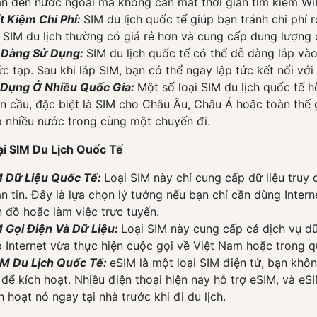
n đến nước ngoài mà không cần mất thời gian tìm kiếm Wi
t Kiệm Chi Phí:
SIM du lịch quốc tế giúp bạn tránh chi ph
 SIM du lịch thường có giá rẻ hơn và cung cấp dung lượng d
 Dàng Sử Dụng:
SIM du lịch quốc tế có thể dễ dàng lắp và
c tạp. Sau khi lắp SIM, bạn có thể ngay lập tức kết nối vớ
 Dụng Ở Nhiều Quốc Gia:
Một số loại SIM du lịch quốc tế h
n cầu, đặc biệt là SIM cho Châu Âu, Châu Á hoặc toàn thế giớ
 nhiều nước trong cùng một chuyến đi.
ại SIM Du Lịch Quốc Tế
M Dữ Liệu Quốc Tế:
Loại SIM này chỉ cung cấp dữ liệu truy 
n tin. Đây là lựa chọn lý tưởng nếu bạn chỉ cần dùng Inter
 đồ hoặc làm việc trực tuyến.
 Gọi Điện Và Dữ Liệu:
Loại SIM này cung cấp cả dịch vụ dữ
 Internet vừa thực hiện cuộc gọi về Việt Nam hoặc trong q
IM Du Lịch Quốc Tế:
eSIM là một loại SIM điện tử, bạn khô
để kích hoạt. Nhiều điện thoại hiện nay hỗ trợ eSIM, và eSIM
h hoạt nó ngay tại nhà trước khi đi du lịch.