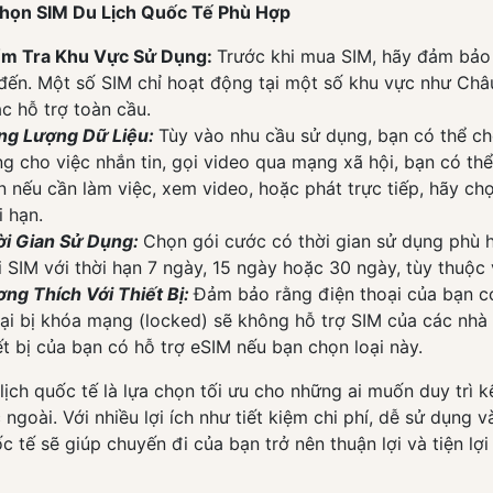
họn SIM Du Lịch Quốc Tế Phù Hợp
ểm Tra Khu Vực Sử Dụng:
Trước khi mua SIM, hãy đảm bảo
đến. Một số SIM chỉ hoạt động tại một số khu vực như Châu
c hỗ trợ toàn cầu.
ng Lượng Dữ Liệu:
Tùy vào nhu cầu sử dụng, bạn có thể ch
g cho việc nhắn tin, gọi video qua mạng xã hội, bạn có thể
 nếu cần làm việc, xem video, hoặc phát trực tiếp, hãy c
i hạn.
ời Gian Sử Dụng:
Chọn gói cước có thời gian sử dụng phù h
i SIM với thời hạn 7 ngày, 15 ngày hoặc 30 ngày, tùy thuộc v
ng Thích Với Thiết Bị:
Đảm bảo rằng điện thoại của bạn c
ại bị khóa mạng (locked) sẽ không hỗ trợ SIM của các nhà
ết bị của bạn có hỗ trợ eSIM nếu bạn chọn loại này.
lịch quốc tế là lựa chọn tối ưu cho những ai muốn duy trì kế
 ngoài. Với nhiều lợi ích như tiết kiệm chi phí, dễ sử dụng 
ốc tế sẽ giúp chuyến đi của bạn trở nên thuận lợi và tiện lợi