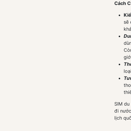
SIM Nam Phi
Cách C
SIM Châu Phi
Ki
SIM Trung Đông
sẽ 
khá
SIM Dubai UAE
Du
SIM Qatar
dùn
SIM Ả Rập Xê Út
Còn
giớ
SIM Word Châu Á
Th
SIM Word Châu Âu
loạ
SIM Word Châu Mỹ
Tươ
tho
thi
SIM du 
đi nước
lịch qu