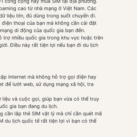
Fi công cộng hay mua SIM tại địa phương.
í roaming cao từ nhà mạng ở Việt Nam. Các
ữ liệu lớn, đủ dùng trong suốt chuyến đi.
o điện thoại của bạn mà không cần cài đặt
i mạng di động của quốc gia bạn đến.
ỗ trợ nhiều quốc gia trong khu vực hoặc trên
i. Điều này rất tiện lợi nếu bạn đi du lịch
cập Internet mà không hỗ trợ gọi điện hay
net để lướt web, sử dụng mạng xã hội, tra
 liệu và cuộc gọi, giúp bạn vừa có thể truy
uốc gia bạn đang du lịch.
ng cần lắp thẻ SIM vật lý mà chỉ cần quét mã
 du lịch quốc tế rất tiện lợi vì bạn có thể